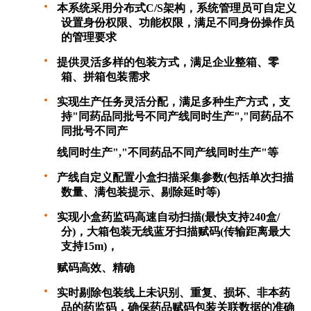
·
本系统采用分布式
C/S
架构，系统管理员可自定义
设置身份权限、功能权限，满足不同身份操作员
的管理要求
·
提供灵活多样的包装方式，满足企业整箱、零
箱、拼箱包装需求
·
实现生产任务灵活分配，满足多种生产方式，支
持"同药品同批号不同产线同时生产","同药品不
同批号不同产
线同时生产","不同药品不同产线同时生产"等
·
产线自定义配置小盒扫描采集参数(包括单次扫描
数量、满包装提示、剔除延时等)
·
实现小盒药监码高速自动扫描(最快支持
240
盒
/
分)，大箱包装无线蓝牙扫描赋码(传输距离最大
支持
15m)
，
赋码高效、精确
·
实时剔除包装线上未识别、重复、损坏、非本药
品的药监码，确保药品赋码包装关联数据的准确