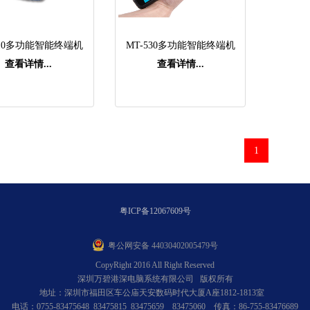
510多功能智能终端机
MT-530多功能智能终端机
查看详情...
查看详情...
1
粤ICP备12067609号
粤公网安备 44030402005479号
CopyRight 2016 All Right Reserved
深圳万碧港深电脑系统有限公司 版权所有
地址：深圳市福田区车公庙天安数码时代大厦A座1812-1813室
电话：0755-83475648 83475815 83475659 83475060 传真：86-755-83476689