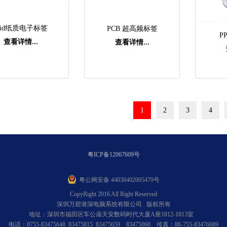
fid纸质电子标签
PCB 超高频标签
P
查看详情...
查看详情...
1
2
3
4
粤ICP备12067609号
粤公网安备 44030402005479号
CopyRight 2016 All Right Reserved
深圳万碧港深电脑系统有限公司 版权所有
地址：深圳市福田区车公庙天安数码时代大厦A座1812-1813室
电话：0755-83475648 83475815 83475659 83475060 传真：86-755-83476689